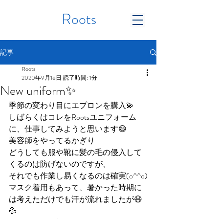
Roots
記事
Roots
2020年9月18日
読了時間: 1分
New uniform✨
季節の変わり目にエプロンを購入💫
しばらくはコレをRootsユニフォーム
に、仕事してみようと思います😄
美容師をやってるかぎり
どうしても服や靴に髪の毛の侵入して
くるのは防げないのですが、
それでも作業し易くなるのは確実(o^^o)
マスク着用もあって、暑かった時期に
は考えただけでも汗が流れましたが😷
💦