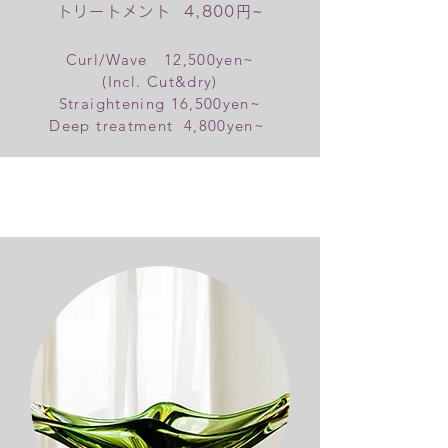
トリートメント 4,800円~
Curl/Wave 12
,5
00yen~
​(Incl. Cut&dry)
Straightening 16,500yen~
Deep treatment 4,8
00yen~