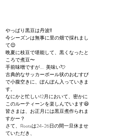
やっぱり黒豆は丹波‼️
今シーズンは無事に里の畑で採れまし
て😌
晩夏に枝豆で堪能して、黒くなったと
ころで煮豆〜
手前味噌ですが….  美味い💘
古典的なサッカーボール状のおむすび
で小腹空きに、ぽんぽん入っていきま
す。
なにかと忙しい12月において、密かに
このルーティーンを楽しんでいます😆
皆さまは、お正月には黒豆煮作られま
すかー？
さて、Rootsは24-26日の間一旦休ませ
ていただき、