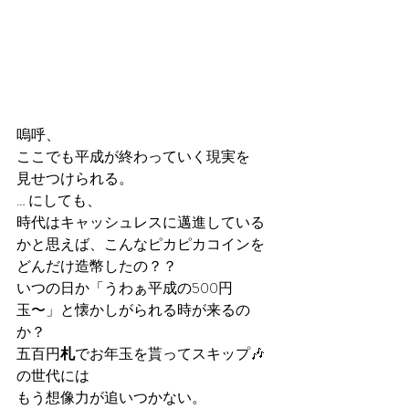
嗚呼、
ここでも平成が終わっていく現実を
見せつけられる。
… にしても、
時代はキャッシュレスに邁進している
かと思えば、こんなピカピカコインを
どんだけ造幣したの？？
いつの日か「うわぁ平成の500円
玉〜」と懐かしがられる時が来るの
か？
五百円
札
でお年玉を貰ってスキップ🎶
の世代には
もう想像力が追いつかない。