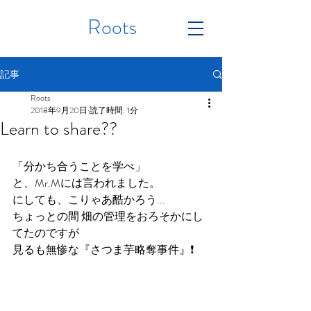
Roots
記事
Roots
2018年9月20日
読了時間: 1分
Learn to share??
「分かち合うことを学べ」
と、Mr.Mには言われました。
にしても、こりゃあ酷かろう...
ちょっとの間 畑の管理をおろそかにし
てたのですが
見るも無惨な『さつま芋略奪事件』❗️