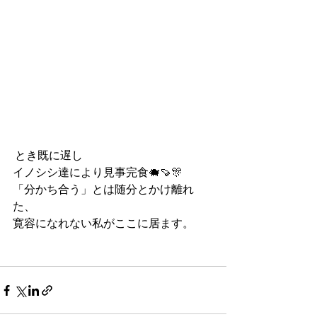
 とき既に遅し
イノシシ達により見事完食🐗🍠🎊
「分かち合う」とは随分とかけ離れ
た、
寛容になれない私がここに居ます。