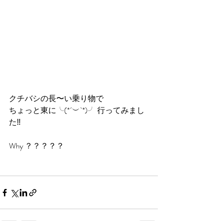
クチバシの長〜い乗り物で
ちょっと東に╰(*´︶`*)╯ 行ってみまし
た‼️
Why ？？？？？