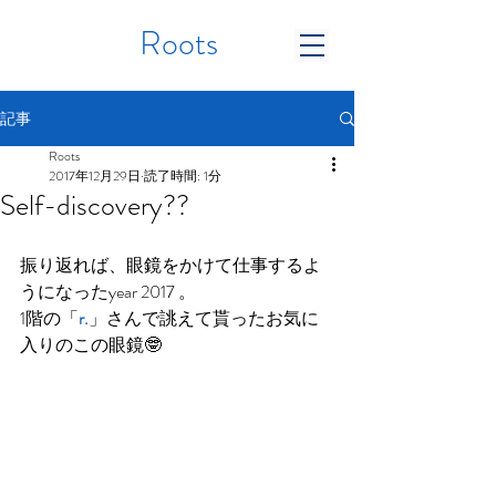
Roots
記事
Roots
2017年12月29日
読了時間: 1分
Self-discovery??
振り返れば、眼鏡をかけて仕事するよ
うになったyear 2017 。 
1階の「
r.
」さんで誂えて貰ったお気に
入りのこの眼鏡🤓