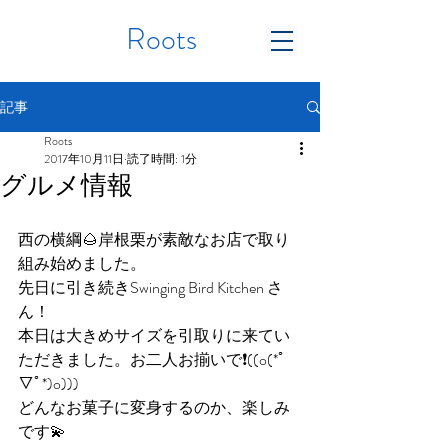
Roots
記事
Roots
2017年10月11日
読了時間: 1分
グルメ情報
西の横綱🌰岸根栗が素敵なお店で取り
組み始めました。
先日に引き続きSwinging Bird Kitchen さ
ん！
本日は大きめサイズを引取りに来てい
ただきました。お二人お揃いで❗️((o(*ﾟ
▽ﾟ*)o)))
どんなお菓子に変身するのか、楽しみ
です💫