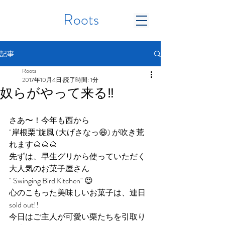
Roots
記事
Roots
2017年10月4日
読了時間: 1分
奴らがやって来る‼︎
さあ〜！今年も西から
"岸根栗"旋風 (大げさなっ😆) が吹き荒
れます🌰🌰🌰
先ずは、早生グリから使っていただく
大人気のお菓子屋さん
" Swinging Bird Kitchen" 😍
心のこもった美味しいお菓子は、連日
sold out!! 
今日はご主人が可愛い栗たちを引取り