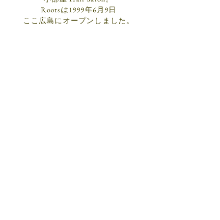
Rootsは​1999年6月9日
ここ広島にオープンしました。
5-15-301 Mikawacho
Nakaku Hiroshima-city
​₸
7300029
JAPAN
tel.
082 541 0300
(
)
予約専用