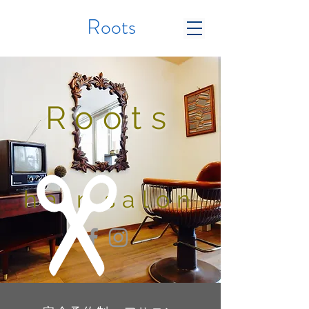
Roots
Roots
​hair salon