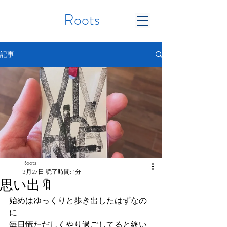
Roots
記事
Roots
3月27日
読了時間: 1分
思い出🔖
始めはゆっくりと歩き出したはずなの
に
毎日慌ただしくやり過ごしてると終い