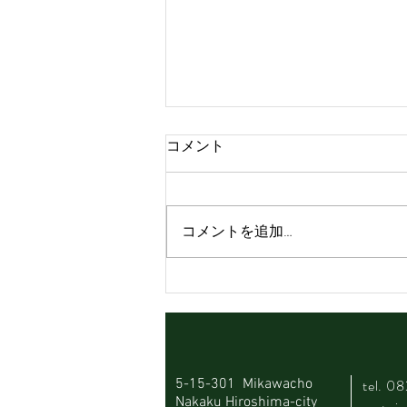
コメント
コメントを追加…
Happy birthday Roots🎂
5-15-301 Mikawacho
tel.
08
Nakaku Hiroshima-city