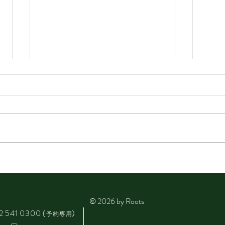
思い
4月から変更します📌
© 2026 by Roots
2 541 0300
(
)
予約専用