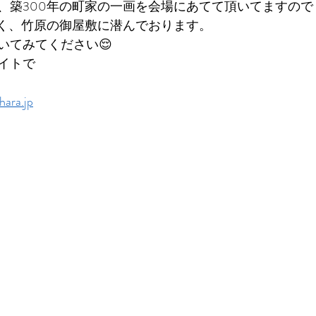
、築300年の町家の一画を会場にあてて頂いてますので
はなく、竹原の御屋敷に潜んでおります。
いてみてください😌
イトで
hara.jp