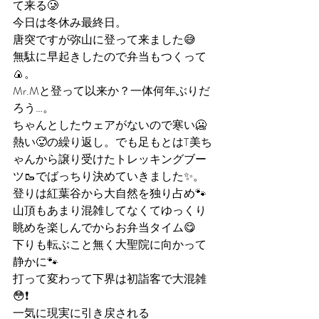
て来る🥲
今日は冬休み最終日。
唐突ですが弥山に登って来ました😅
無駄に早起きしたので弁当もつくって
🍙。
Mr.Mと登って以来か？一体何年ぶりだ
ろう…。
ちゃんとしたウェアがないので寒い🥶
熱い🥵の繰り返し。でも足もとはT美ち
ゃんから譲り受けたトレッキングブー
ツ🥾でばっちり決めていきました✨。
登りは紅葉谷から大自然を独り占め🐾
山頂もあまり混雑してなくてゆっくり
眺めを楽しんでからお弁当タイム😋
下りも転ぶこと無く大聖院に向かって
静かに🐾
打って変わって下界は初詣客で大混雑
😳❗️
一気に現実に引き戻される