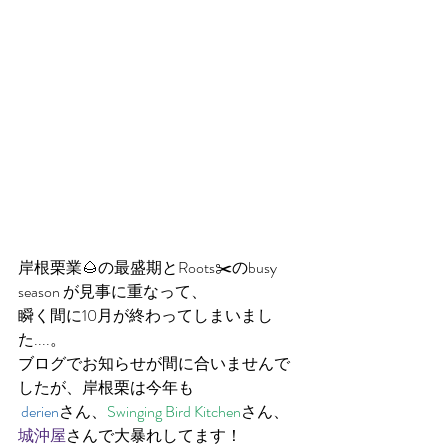
岸根栗業🌰の最盛期とRoots✂️のbusy 
season が見事に重なって、 
瞬く間に10月が終わってしまいまし
た....。
ブログでお知らせが間に合いませんで
したが、岸根栗は今年も
derien
さん、
Swinging Bird Kitchen
さん、
城沖屋
さんで大暴れしてます！