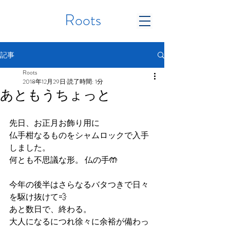
Roots
記事
Roots
2018年12月29日
読了時間: 1分
あともうちょっと
先日、お正月お飾り用に
仏手柑なるものをシャムロックで入手
しました。
何とも不思議な形。 仏の手🤲
今年の後半はさらなるバタつきで日々
を駆け抜けて💨
あと数日で、終わる。
大人になるにつれ徐々に余裕が備わっ