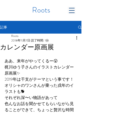
Roots
記事
Roots
2018年11月7日
読了時間: 1分
カレンダー原画展
ああ、来年がやってくるー😲
梶川ゆう子さんのイラストカレンダー
原画展✨
2019年は干支がテーマという事です！
オリシャのワンさんが乗った戌年のイ
ラストも🐕
それぞれ深〜い物語があって
色んなお話を聞かせてもらいながら見
ることができて、ちょっと贅沢な時間