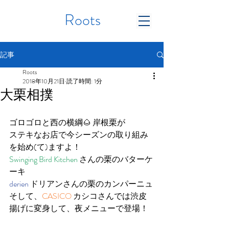
Roots
記事
Roots
2018年10月21日
読了時間: 1分
大栗相撲
ゴロゴロと西の横綱🌰 岸根栗が
ステキなお店で今シーズンの取り組み
を始め(て)ますよ！
Swinging Bird Kitchen
 さんの栗のバターケ
ーキ
derien
 ドリアンさんの栗のカンパーニュ
そして、
CASICO 
カシコさんでは渋皮
揚げに変身して、夜メニューで登場！