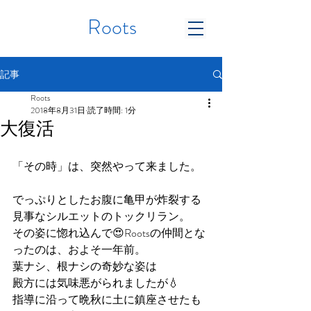
Roots
記事
Roots
2018年8月31日
読了時間: 1分
大復活
「その時」は、突然やって来ました。
でっぷりとしたお腹に亀甲が炸裂する
見事なシルエットのトックリラン。
その姿に惚れ込んで😍Rootsの仲間とな
ったのは、およそ一年前。
葉ナシ、根ナシの奇妙な姿は
殿方には気味悪がられましたが💧
指導に沿って晩秋に土に鎮座させたも