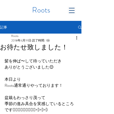
Roots
記事
Roots
2018年4月19日
読了時間: 1分
お待たせ致しました！
髪を伸ば〜して待っていただき
ありがとうございました😊
本日より
Roots通常通りやっております！
盆栽もわっさり茂って
季節の進み具合を実感しているところ
です🏃🏻‍♂️🏃🏻‍♂️🏃🏻‍♀️💨💨💨