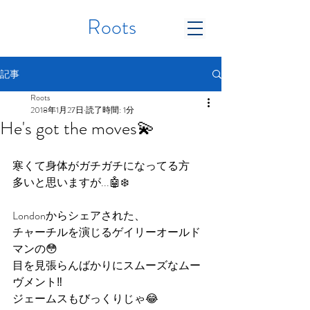
Roots
記事
Roots
2018年1月27日
読了時間: 1分
He's got the moves💫
寒くて身体がガチガチになってる方
多いと思いますが...🤖❄️
Londonからシェアされた、
チャーチルを演じるゲイリーオールド
マンの😳 
目を見張らんばかりにスムーズなムー
ヴメント‼️
ジェームスもびっくりじゃ😂