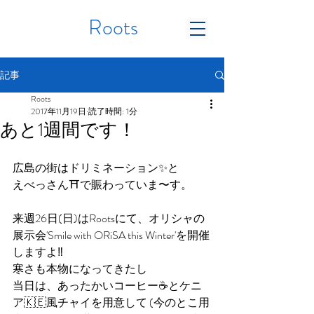
Roots
記事
Roots
2017年11月19日
読了時間: 1分
あと1週間です！
広島の街はドリミネーション✨と
えべっさん⛩で賑わっていま〜す。
来週26日(日)はRootsにて、オリシャの
展示会'Smile with ORiSA this Winter'を開催
しますよ‼️
寒さも本物になってきたし
当日は、あったかいコーヒー☕️とケニ
ア🇰🇪風チャイを用意して (今のとこ用