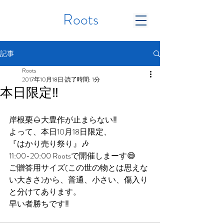
Roots
記事
Roots
2017年10月18日
読了時間: 1分
本日限定‼️
岸根栗🌰大豊作が止まらない‼︎
よって、本日10月18日限定、
『はかり売り祭り』🎶
11:00-20:00 Rootsで開催しまーす😅
ご贈答用サイズ(この世の物とは思えな
い大きさ)から、普通、小さい、傷入り
と分けてあります。
早い者勝ちです‼️