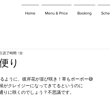
Home
Menu & Price
Booking
Sche
日
読了時間: 1分
便り
せるように、彼岸花が並び咲き！草もボーボー😅
候がクレイジーになってきてるというのに
通りに咲くのでしょう？不思議です。