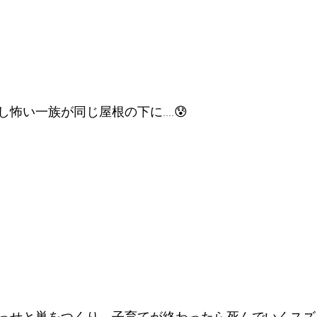
怖い一族が同じ屋根の下に....😰
せっせと巣をつくり、子育てが終わったら死んでいくスズ