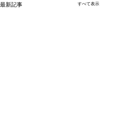
最新記事
すべて表示
コメント
思い出🔖