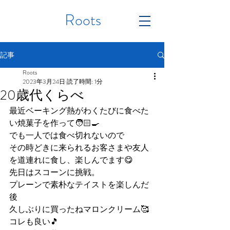
Roots
記事
Roots
2023年3月24日
読了時間: 1分
20歳代くらべ
最近ベーキング熱がわくたびに食べた
い焼菓子を作って🧑🏻‍🍳
でも一人では食べ切れないので
その時どきに来られるお客さまや友人
を道連れに食し、楽しんでます😋
先日はスコーンに挑戦。
プレーンで素朴なテイストを楽しんだ
後
久しぶりに買ったねマロンクリーム🥰
コレも良い🎵