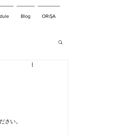
dule
Blog
ORiŞA
ださい。