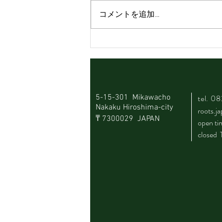
コメントを追加…
Happy birthday Roots🎂
5-15-301 Mikawacho
tel.
08
Nakaku Hiroshima-city
roots.
​₸ 7300029 JAPAN
​open t
closed 