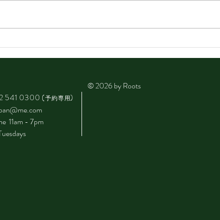
思い
4月から変更します📌
© 2026 by Roots
2 541 0300
(
)
予約専用
japan@me.com
ime 11am - 7pm
Tuesdays