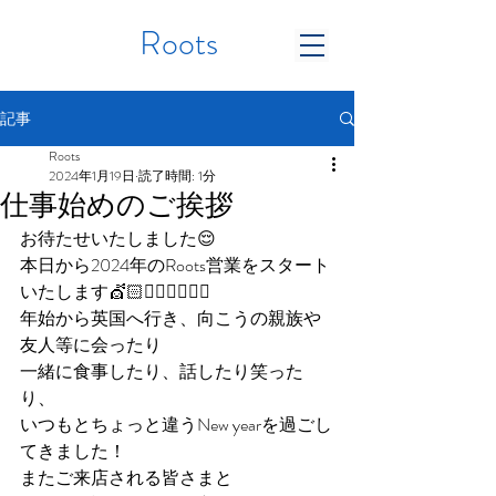
Roots
記事
Roots
2024年1月19日
読了時間: 1分
仕事始めのご挨拶
お待たせいたしました😌
本日から2024年のRoots営業をスタート
いたします💇🏻💇🏻‍♂️💇🏻‍♀️
年始から英国へ行き、向こうの親族や
友人等に会ったり
一緒に食事したり、話したり笑った
り、
いつもとちょっと違うNew yearを過ごし
てきました！
またご来店される皆さまと