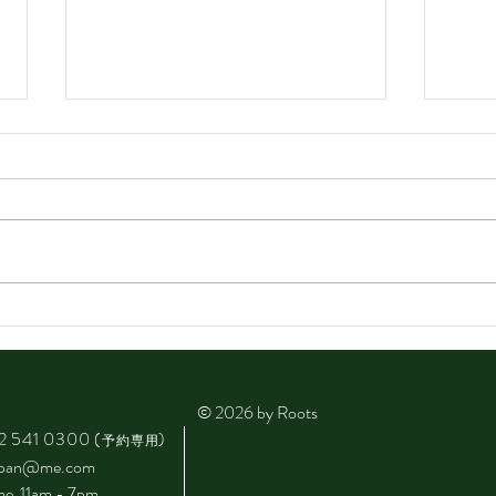
思い
4月から変更します📌
© 2026 by Roots
2 541 0300
(
)
予約専用
japan@me.com
ime 11am - 7pm