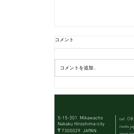
コメント
コメントを追加…
Happy birthday Roots🎂
5-15-301 Mikawacho
tel.
08
Nakaku Hiroshima-city
roots.
​₸ 7300029 JAPAN
​open t