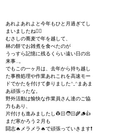
あれよあれよと今年もひと月過ぎてし
まいましたね😵‍💫
むさしの蕎麦で年を越して、
林の餅でお雑煮を食べたのが
うっすら記憶に残るくらい遠い日の出
来事…。
でもこの一ヶ月は、去年から持ち越し
た事務処理や作業あれこれを高速モー
ドでかたを付けて参りました^_^まあま
あ頑張ったな。
野外活動は愉快な作業員さん達のご協
力もあり、
片付けも進みましたし👷🏻🧑🏻‍🌾🪵👍
まだ寒かろう２月も
闘志🔥メラメラ🔥で頑張っていきます❗️