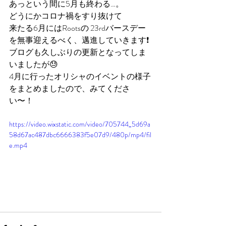
あっという間に5月も終わる…。
どうにかコロナ禍をすり抜けて
来たる6月にはRootsの 23rdバースデー
を無事迎えるべく、邁進していきます❗️
ブログも久しぶりの更新となってしま
いましたが😓
4月に行ったオリシャのイベントの様子
をまとめましたので、みてくださ
い〜！
https://video.wixstatic.com/video/705744_5d69a
58d67ac487dbc6666383f5e07d9/480p/mp4/fil
e.mp4